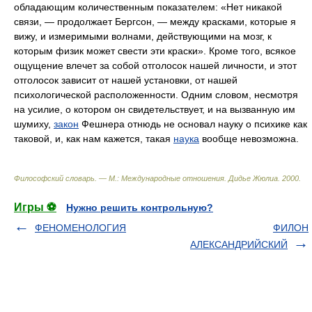
обладающим количественным показателем: «Нет никакой
связи, — продолжает Бергсон, — между красками, которые я
вижу, и измеримыми волнами, действующими на мозг, к
которым физик может свести эти краски». Кроме того, всякое
ощущение влечет за собой отголосок нашей личности, и этот
отголосок зависит от нашей установки, от нашей
психологической расположенности. Одним словом, несмотря
на усилие, о котором он свидетельствует, и на вызванную им
шумиху,
закон
Фешнера отнюдь не основал науку о психике как
таковой, и, как нам кажется, такая
наука
вообще невозможна.
Философский словарь. — М.: Международные отношения
.
Дидье Жюлиа
.
2000
.
Игры ⚽
Нужно решить контрольную?
ФЕНОМЕНОЛОГИЯ
ФИЛОН
АЛЕКСАНДРИЙСКИЙ